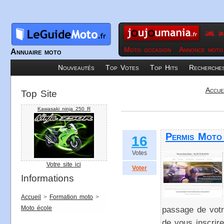
Moto occasion
Annonce moto
Annuaire moto
Nouveautés
Top Votes
Top Hits
Recherche
Accue
Top Site
Kawasaki ninja 250 R
Permis Moto
16
Votes
Votre site ici
Voter
Informations
Accueil
>
Formation moto
>
Moto école
passage de votr
de vous inscrir