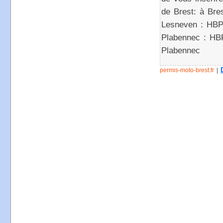
de Brest: à Bre
Lesneven : HBP
Plabennec : HB
Plabennec
permis-moto-brest.fr
|