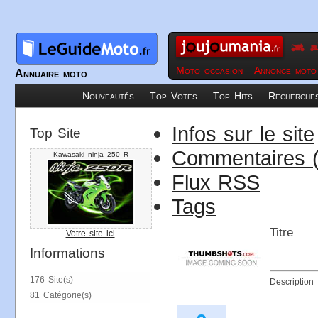
Moto occasion
Annonce moto
Annuaire moto
Nouveautés
Top Votes
Top Hits
Recherche
Infos sur le site
Top Site
Commentaires (
Kawasaki ninja 250 R
Flux RSS
Tags
Titre
Votre site ici
Informations
176 Site(s)
Description
81 Catégorie(s)