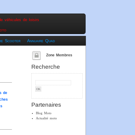
e véhicules de loisirs
oto
re Scooter
Annuaire Quad
Zone Membres
Recherche
s de
tches
Partenaires
es
Blog Moto
Actualité moto