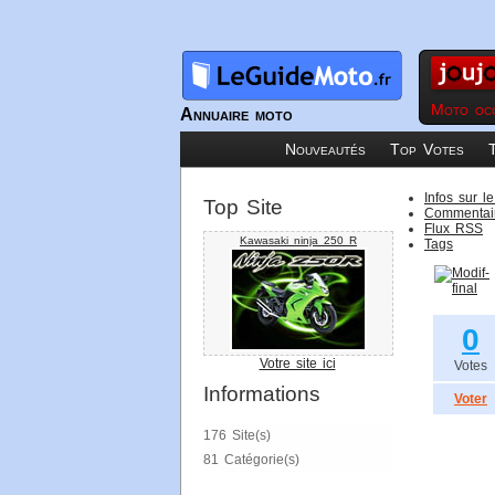
Moto occ
Annuaire moto
Nouveautés
Top Votes
Infos sur le
Top Site
Commentair
Flux RSS
Kawasaki ninja 250 R
Tags
0
Votre site ici
Votes
Informations
Voter
176 Site(s)
81 Catégorie(s)