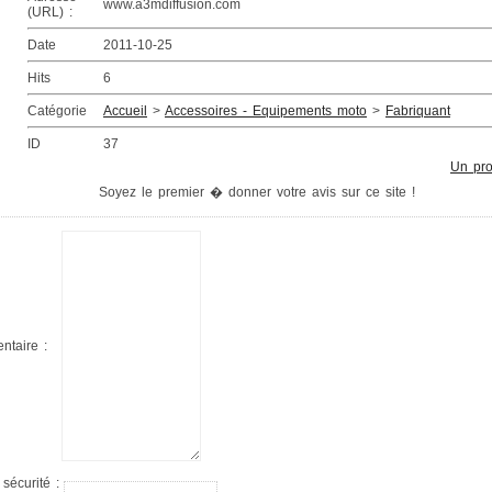
www.a3mdiffusion.com
(URL) :
Date
2011-10-25
Hits
6
Catégorie
Accueil
>
Accessoires - Equipements moto
>
Fabriquant
ID
37
Un pr
Soyez le premier � donner votre avis sur ce site !
taire :
sécurité :