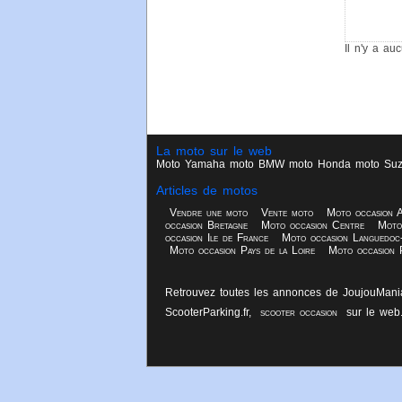
Il n'y a au
La moto sur le web
Moto
Yamaha moto
BMW moto
Honda moto
Suz
Articles de motos
Vendre une moto
Vente moto
Moto occasion A
occasion Bretagne
Moto occasion Centre
Moto
occasion Ile de France
Moto occasion Languedoc-
Moto occasion Pays de la Loire
Moto occasion P
Retrouvez toutes les annonces de JoujouMania.
ScooterParking.fr,
scooter occasion
sur le web