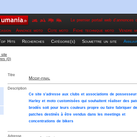
Le premier portail web d´annonces d
asion
Annonce moto
Cote moto
Fiche technique moto
Vendre m
Top Hits
Recherches
Catégorie(s)
Soumettre un site
Annuai
 site
es (0)
Titre
Modif-final
Description
Ce site s'adresse aux clubs et associations de possesseur
Harley et moto customisées qui souhaitent réaliser des pa
brodés soit pour leurs couleurs propre ou faire fabriquer d
patches destinés à être vendus dans les meetings et
concentrations de bikers
Adresse