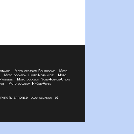
rmandie
Moto occasion Bourgogne
Moto
Moto occasion Haute-Normandie
Moto
Pyrénées
Moto occasion Nord-Pas-de-Calais
zur
Moto occasion Rhône-Alpes
rking.fr, annonce
quad occasion
et