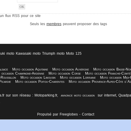
cun flux RSS pour ce site
Seuls les
membres
peuvent proposer des tags
uki moto
Kawasaki moto
Triumph moto
Moto 125
lsace
Moto occasion Aquitaine
Moto occasion Auvergne
Moto occasion Basse-No
 occasion Champagne-Ardenne
Moto occasion Corse
Moto occasion Franche-Comté
Roussillon
Moto occasion Limousin
Moto occasion Lorraine
Moto occasion Midi-
icardie
Moto occasion Poitou-Charentes
Moto occasion Provence-Alpes-Côte d´A
fr sur son réseau : Motoparking.fr,
annonce moto occasion
sur internet, Quadpa
.
Propulsé par Freeglobes -
Contact